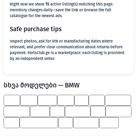
Right now we show
15
active listing(s) matching this page.
Inventory changes daily—save the link or browse the full
catalogue for the newest ads.
Safe purchase tips
Inspect photos, ask for VIN or manufacturing dates where
relevant, and prefer clear communication about returns before
payment. PartsClub.ge is a marketplace: each listing is provided
by an independent seller.
სხვა მოდელები — BMW
745
645
Z4 M
550
X1
M6
6 Series
8 Series
X6 M
X3
1 Series
Z8
3 Series
M3
Z4 M Roadster
Z4
5 Series
X5 M