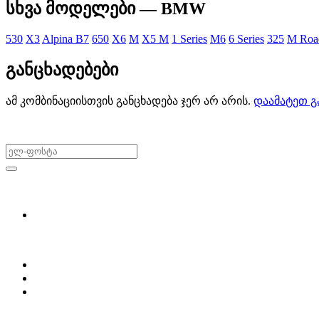
სხვა მოდელები — BMW
530
X3
Alpina B7
650
X6
M
X5 M
1 Series
M6
6 Series
325
M Road
განცხადებები
ამ კომბინაციისთვის განცხადება ჯერ არ არის.
დაამატეთ გ
არ გამოტოვო შეთავაზებები!
ყიდვა & გაყიდვა
მოძებნე დეტალი
ჩვენ შესახებ
Partsclub.ge-ს შესახებ
დაგვიკავშირდი
ბლოგი
პროფილი