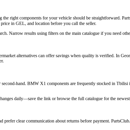
ng the right components for your vehicle should be straightforward. Pa
e in GEL, and location before you call the seller.
h. Narrow results using filters on the main catalogue if you need othe
ftermarket alternatives can offer savings when quality is verified. In
er.
or second-hand. BMW X1 components are frequently stocked in Tbilisi ind
 changes daily—save the link or browse the full catalogue for the newest
d prefer clear communication about returns before payment. PartsClub.ge